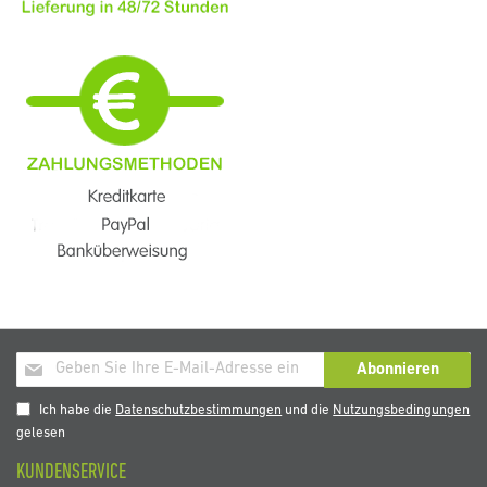
Melden
Abonnieren
Sie
sich
Ich habe die
Datenschutzbestimmungen
und die
Nutzungsbedingungen
für
gelesen
unseren
KUNDENSERVICE
Newsletter