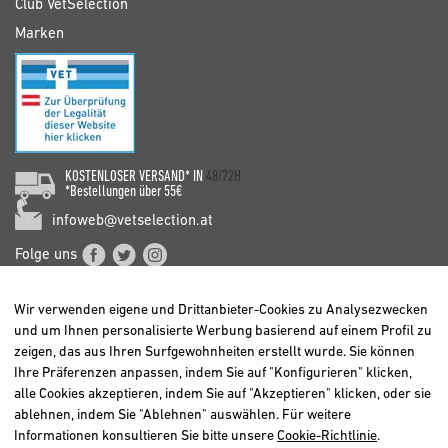
Club VetSelection
Marken
KOSTENLOSER VERSAND* IN
48/72H
*Bestellungen über 55€
infoweb@vetselection.at
Folge uns
Wir verwenden eigene und Drittanbieter-Cookies zu Analysezwecken
und um Ihnen personalisierte Werbung basierend auf einem Profil zu
zeigen, das aus Ihren Surfgewohnheiten erstellt wurde. Sie können
Ihre Präferenzen anpassen, indem Sie auf "Konfigurieren" klicken,
BELGIË / BELGIQUE
alle Cookies akzeptieren, indem Sie auf "Akzeptieren" klicken, oder sie
DEUTSCHLAND
ablehnen, indem Sie "Ablehnen" auswählen. Für weitere
ESPAÑA
Informationen konsultieren Sie bitte unsere
Cookie-Richtlinie
.