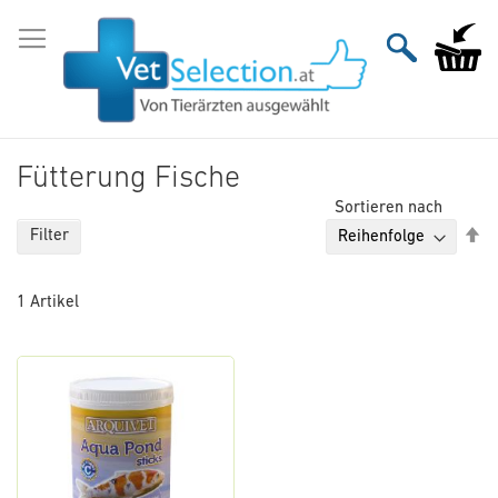
Zum
Inhalt
Mein Wa
springen
Fütterung Fische
Sortieren nach
Ab
Filter
so
1
Artikel