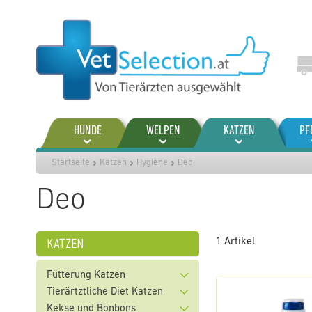
Zum
Inhalt
springen
HUNDE
WELPEN
KATZEN
PF
Startseite
Katzen
Hygiene
Deo
Deo
katzen
1
Artikel
Fütterung Katzen
Tierärtztliche Diet Katzen
Kekse und Bonbons