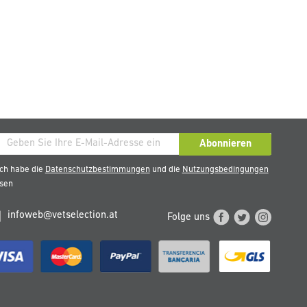
den
Abonnieren
ch habe die
Datenschutzbestimmungen
und die
Nutzungsbedingungen
esen
eren
sletter
infoweb@vetselection.at
Folge uns