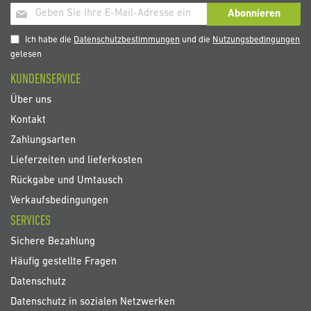
Melden
Abonnieren
Sie
sich
Ich habe die
Datenschutzbestimmungen
und die
Nutzungsbedingungen
für
gelesen
unseren
KUNDENSERVICE
Newsletter
an:
Über uns
Kontakt
Zahlungsarten
Lieferzeiten und lieferkosten
Rückgabe und Umtausch
Verkaufsbedingungen
SERVICES
Sichere Bezahlung
Häufig gestellte Fragen
Datenschutz
Datenschutz in sozialen Netzwerken