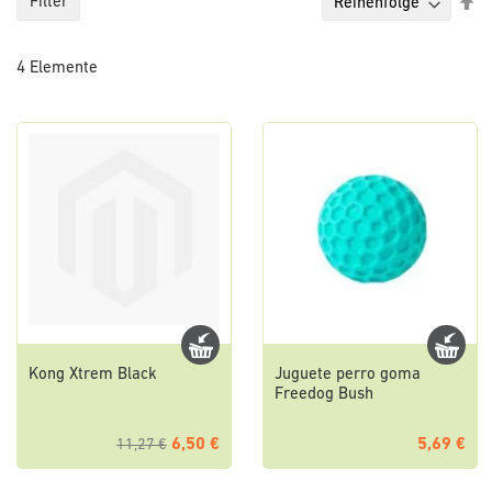
Ab
Filter
so
4
Elemente
Kong Xtrem Black
Juguete perro goma
Freedog Bush
6,50 €
5,69 €
11,27 €