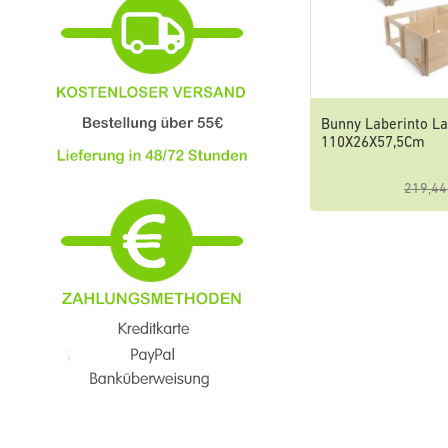
Bunny Laberinto L
110X26X57,5Cm
219,44