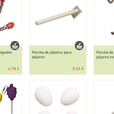
 algodón
Percha de plástico para
Percha de 
pájaros
pájaros ex
6,78 €
5,63 €