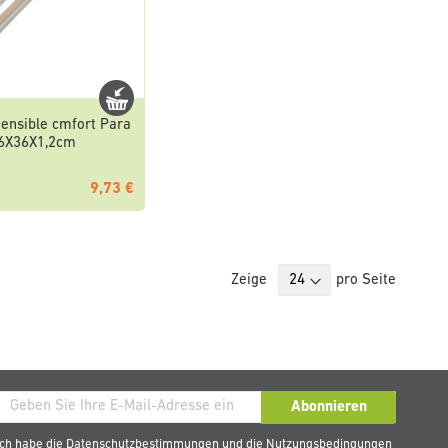
tensible cmfort Para
,6X36X1,2cm
9,73 €
Zeige
pro Seite
den
Abonnieren
ch habe die
Datenschutzbestimmungen
und die
Nutzungsbedingungen