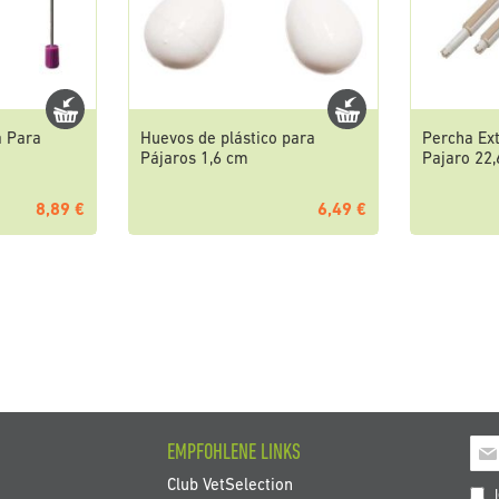
a Para
Huevos de plástico para
Percha Ex
Pájaros 1,6 cm
Pajaro 22
8,89 €
6,49 €
Mel
EMPFOHLENE LINKS
Sie
Club VetSelection
sich
I