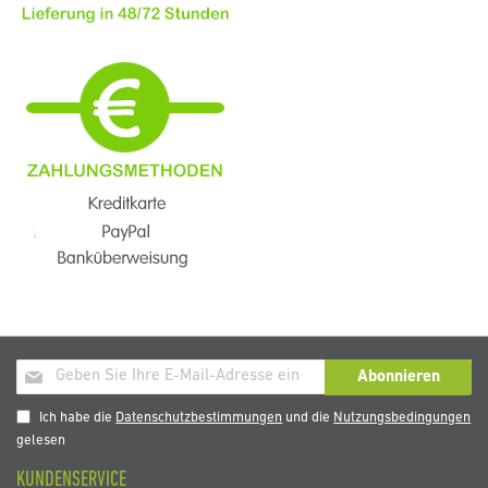
Melden
Abonnieren
Sie
sich
Ich habe die
Datenschutzbestimmungen
und die
Nutzungsbedingungen
für
gelesen
unseren
KUNDENSERVICE
Newsletter