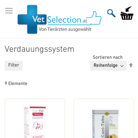
Zum
Inhalt
Mein Wa
springen
Verdauungssystem
Sortieren nach
Ab
Filter
so
9
Elemente