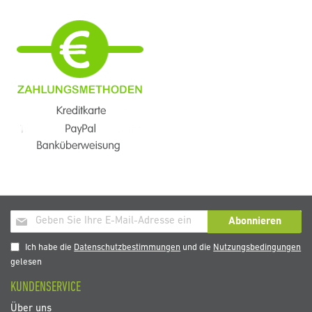
Melden
Abonnieren
Sie
sich
Ich habe die
Datenschutzbestimmungen
und die
Nutzungsbedingungen
für
gelesen
unseren
KUNDENSERVICE
Newsletter
an:
Über uns