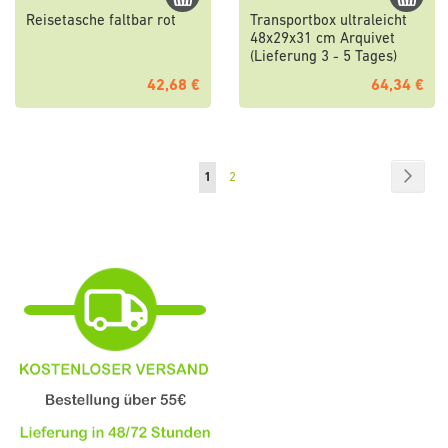
Reisetasche faltbar rot
Transportbox ultraleicht
48x29x31 cm Arquivet
(Lieferung 3 - 5 Tages)
42,68 €
64,34 €
Seite
Seite
Weite
Sie
Seite
1
2
lesen
gerade
die
Seite