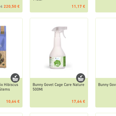
220,50 €
11,17 €
 €
ix Hibiscus
Bunny Govet Cage Care Nature
Bunny Gov
 Stems
500Ml
10,64 €
17,64 €