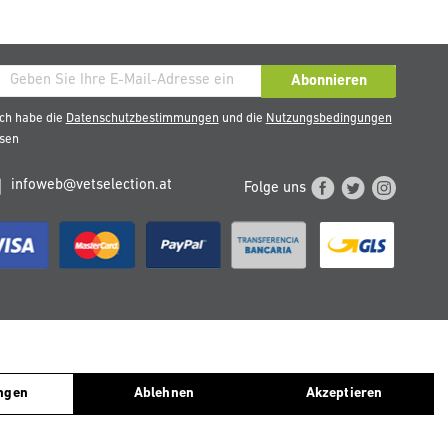
den
Abonnieren
ch habe die
Datenschutzbestimmungen
und die
Nutzungsbedingungen
esen
eren
sletter
infoweb@vetselection.at
Folge uns
n. Wenn Sie weiter surfen, gehen wir davon aus, dass Sie deren
TERREICH
PORTUGAL
ungen
Ablehnen
Akzeptieren