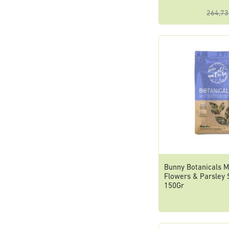
264,73
Bunny Botanicals M
Flowers & Parsley
150Gr