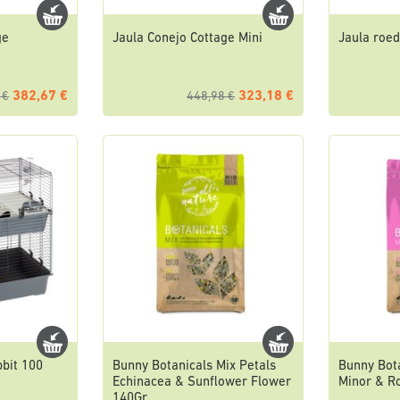
ge
Jaula Conejo Cottage Mini
Jaula roed
382,67 €
323,18 €
 €
448,98 €
bit 100
Bunny Botanicals Mix Petals
Bunny Bota
Echinacea & Sunflower Flower
Minor & R
140Gr