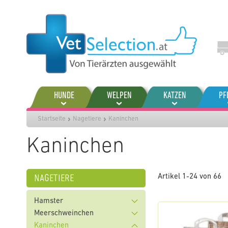
Zum
Inhalt
springen
HUNDE
WELPEN
KATZEN
PF
Startseite
Nagetiere
Kaninchen
Kaninchen
nagetiere
Artikel
1
-
24
von
66
Hamster
Meerschweinchen
Kaninchen