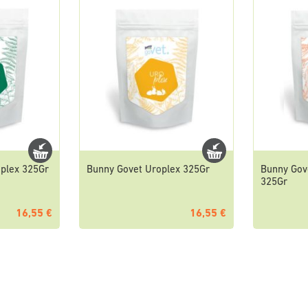
oplex 325Gr
Bunny Govet Uroplex 325Gr
Bunny Gov
325Gr
16,55 €
16,55 €
ite
er