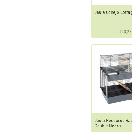
Jaula Conejo Cotta
450,23
Jaula Roedores Rab
Double Negra