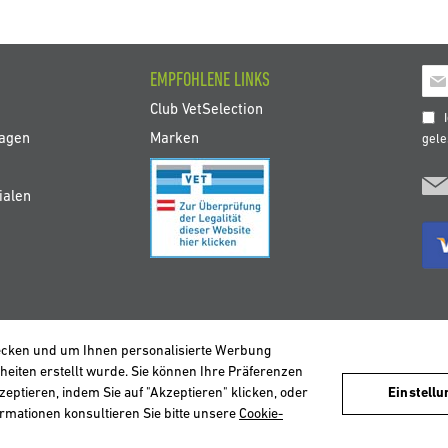
Mel
EMPFOHLENE LINKS
Sie
Club VetSelection
sich
I
für
ragen
Marken
gel
uns
New
ialen
an:
ecken und um Ihnen personalisierte Werbung
heiten erstellt wurde. Sie können Ihre Präferenzen
tzernavigation zu analysieren und so einen besseren Service anbieten zu könne
DEUTSCHLAND
ESPAÑA
FRANCE
ITALIA
NEDERLAND
ÖS
zeptieren, indem Sie auf "Akzeptieren" klicken, oder
Einstell
rmationen konsultieren Sie bitte unsere
Cookie-
Copyright © 2026 Vetselection. Alle Rechte vorbehalten.