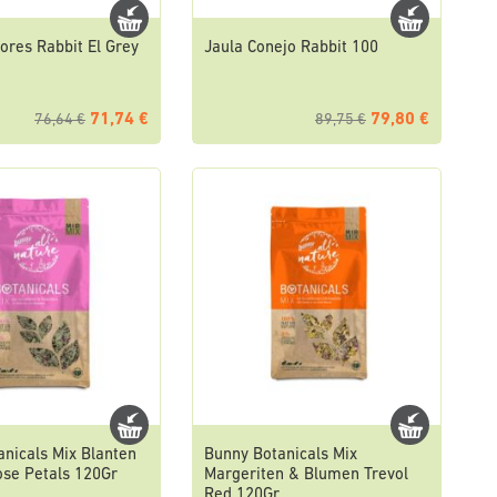
ores Rabbit El Grey
Jaula Conejo Rabbit 100
71,74 €
79,80 €
76,64 €
89,75 €
nicals Mix Blanten
Bunny Botanicals Mix
ose Petals 120Gr
Margeriten & Blumen Trevol
Red 120Gr