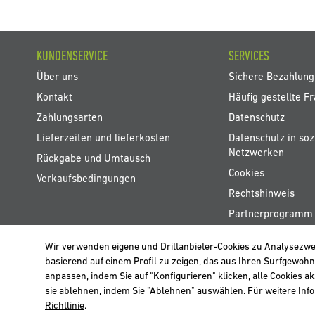
KUNDENSERVICE
SERVICES
Über uns
Sichere Bezahlung
Kontakt
Häufig gestellte F
Zahlungsarten
Datenschutz
Lieferzeiten und lieferkosten
Datenschutz in soz
Netzwerken
Rückgabe und Umtausch
Cookies
Verkaufsbedingungen
Rechtshinweis
Partnerprogramm
Wir verwenden eigene und Drittanbieter-Cookies zu Analysezw
basierend auf einem Profil zu zeigen, das aus Ihren Surfgewohn
Wir verwenden eigene Cookies und Cookies von Drittanbietern, um die Benu
BELGIË / BELGIQUE
anpassen, indem Sie auf "Konfigurieren" klicken, alle Cookies ak
Verwendung akzeptieren. Für weitere Informationen klicken Sie
hier
.
sie ablehnen, indem Sie "Ablehnen" auswählen. Für weitere Info
Richtlinie
.
Schließen