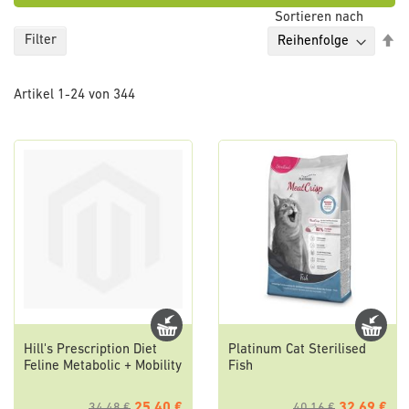
Sortieren nach
Ab
Filter
so
Artikel
1
-
24
von
344
Hill's Prescription Diet
Platinum Cat Sterilised
Feline Metabolic + Mobility
Fish
25,40 €
32,69 €
34,48 €
40,16 €