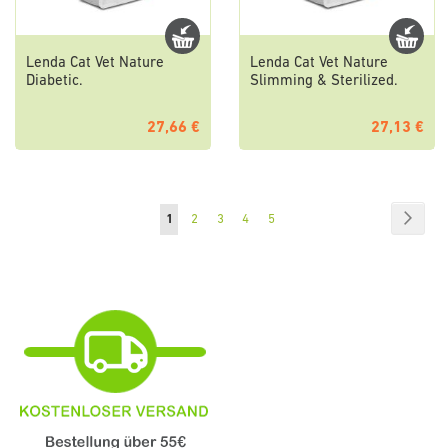
Lenda Cat Vet Nature
Lenda Cat Vet Nature
Diabetic.
Slimming & Sterilized.
27,66 €
27,13 €
Seite
Seite
Weite
Sie
Seite
Seite
Seite
Seite
1
2
3
4
5
lesen
gerade
die
Seite