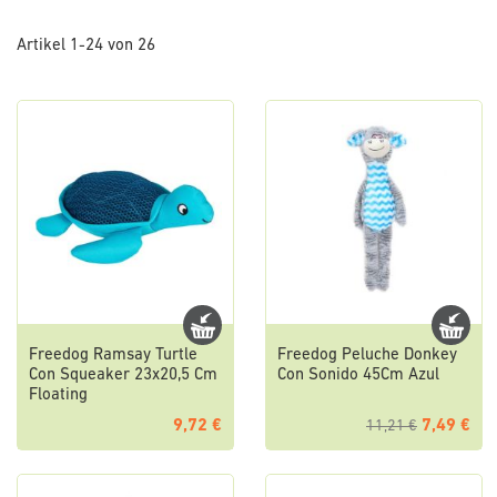
so
Artikel
1
-
24
von
26
Freedog Ramsay Turtle
Freedog Peluche Donkey
Con Squeaker 23x20,5 Cm
Con Sonido 45Cm Azul
Floating
9,72 €
7,49 €
11,21 €