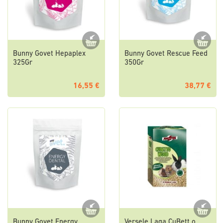
Bunny Govet Hepaplex
Bunny Govet Rescue Feed
325Gr
350Gr
16,55 €
38,77 €
Bunny Govet Energy
Versele Laga CuBett o