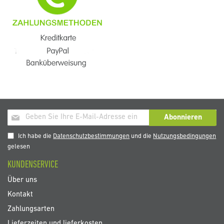
Melden
Abonnieren
Sie
sich
Ich habe die
Datenschutzbestimmungen
und die
Nutzungsbedingungen
für
gelesen
unseren
KUNDENSERVICE
Newsletter
an:
Über uns
Kontakt
Zahlungsarten
Lieferzeiten und lieferkosten