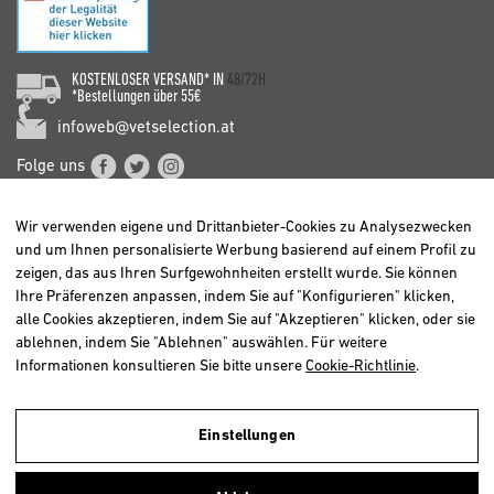
KOSTENLOSER VERSAND* IN
48/72H
*Bestellungen über 55€
infoweb@vetselection.at
Folge uns
Wir verwenden eigene und Drittanbieter-Cookies zu Analysezwecken
und um Ihnen personalisierte Werbung basierend auf einem Profil zu
zeigen, das aus Ihren Surfgewohnheiten erstellt wurde. Sie können
Ihre Präferenzen anpassen, indem Sie auf "Konfigurieren" klicken,
BELGIË / BELGIQUE
alle Cookies akzeptieren, indem Sie auf "Akzeptieren" klicken, oder sie
DEUTSCHLAND
ablehnen, indem Sie "Ablehnen" auswählen. Für weitere
ESPAÑA
Informationen konsultieren Sie bitte unsere
Cookie-Richtlinie
.
FRANCE
ITALIA
Einstellungen
NEDERLAND
Wir verwenden eigene Cookies und Cookies von Drittanbietern, um die
Benutzernavigation zu analysieren und so einen besseren Service
ÖSTERREICH
anbieten zu können. Wenn Sie weiter surfen, gehen wir davon aus,