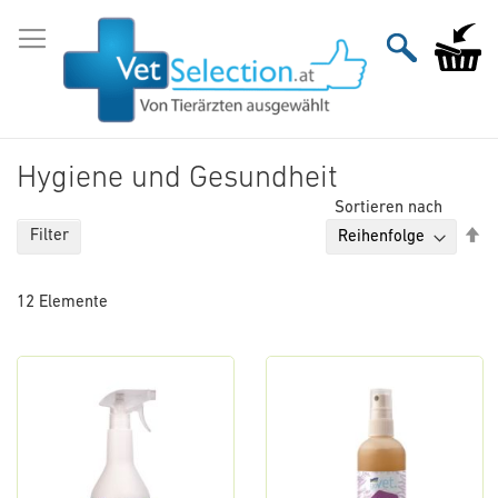
Zum
Inhalt
Mein Wa
springen
Hygiene und Gesundheit
Sortieren nach
Ab
Filter
so
12
Elemente